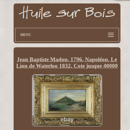
MENU
Jean Baptiste Madou, 1796, Napoléon, Le
Lion de Waterloo 1832, Cote jusque 40000