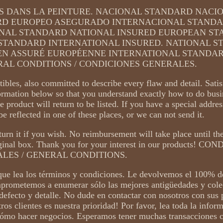
ES DANS LA PEINTURE. NACIONAL STANDARD NACI
D EUROPEO ASEGURADO INTERNACIONAL STAND
ONAL STANDARD NATIONAL INSURED EUROPEAN S
STANDARD INTERNATIONAL INSURED. NATIONAL 
EN ASSURÉ EUROPÉENNE INTERNATIONAL STANDA
RAL CONDITIONS / CONDICIONES GENERALES.
ctibles, also committed to describe every flaw and detail. Sati
formation below so that you understand exactly how to do busi
e product will return to be listed. If you have a special addr
 be reflected in one of these places, or we can not send it.
turn it if you wish. No reimbursement will take place until th
original box. Thank you for your interest in our products! C
LES / GENERAL CONDITIONS.
ue lea los términos y condiciones. Le devolvemos el 100% de
mprometemos a enumerar sólo las mejores antigüedades y cole
efecto y detalle. No dude en contactar con nosotros con sus 
ros clientes es nuestra prioridad! Por favor, lea toda la infor
cómo hacer negocios. Esperamos tener muchas transacciones c