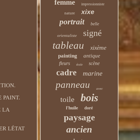
femme
impressionniste
xixe
nature
portrait
belle
signé
orientaliste
tableau
xixème
painting
antique
fleurs
scène
école
cadre
marine
panneau
ITION.
avec
bois
 PAINT.
toile
l'huile
doré
 LA
paysage
ancien
ER LÉTAT