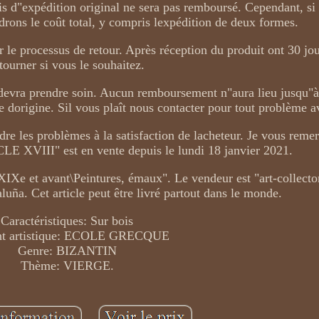
rais d"expédition original ne sera pas remboursé. Cependant, s
rons le coût total, y compris lexpédition de deux formes.
le processus de retour. Après réception du produit ont 30 jou
tourner si vous le souhaitez.
r devra prendre soin. Aucun remboursement n"aura lieu jusqu"à
ite dorigine. Sil vous plaît nous contacter pour tout problème a
 les problèmes à la satisfaction de lacheteur. Je vous remer
CLE XVIII" est en vente depuis le lundi 18 janvier 2021.
 XIXe et avant\Peintures, émaux". Le vendeur est "art-collector
luña. Cet article peut être livré partout dans le monde.
Caractéristiques: Sur bois
nt artistique: ECOLE GRECQUE
Genre: BIZANTIN
Thème: VIERGE.