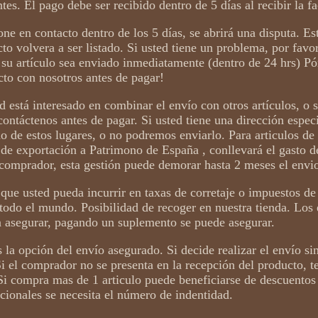
ntes. El pago debe ser recibido dentro de 5 días al recibir la fa
ne en contacto dentro de los 5 días, se abrirá una disputa. Es
cto volvera a ser listado. Si usted tiene un problema, por fav
 su artículo sea enviado inmediatamente (dentro de 24 hrs) P
cto con nosotros antes de pagar!
d está interesado en combinar el envío con otros artículos, o s
contáctenos antes de pagar. Si usted tiene una dirección espec
no de estos lugares, o no podremos enviarlo. Para articulos d
de exportación a Patrimono de España , conllevará el gasto 
l comprador, esta gestión puede demorar hasta 2 meses el envi
que usted pueda incurrir en taxas de corretaje o impuestos de
todo el mundo. Posibilidad de recoger en nuestra tienda. Los
in asegurar, pagando un suplemento se puede asegurar.
 la opción del envío asegurado. Si decide realizar el envío sin
i el comprador no se presenta en la recepción del producto, t
. Si compra mas de 1 articulo puede beneficiarse de descuentos
cionales se necesita el número de indentidad.