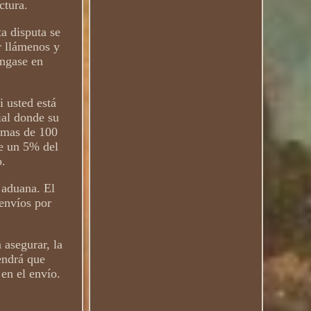
ctura.
ta disputa se
or llámenos y
óngase en
i usted está
ial donde su
e mas de 100
de un 5% del
o.
 aduana. El
 envíos por
 asegurar, la
endrá que
 en el envío.