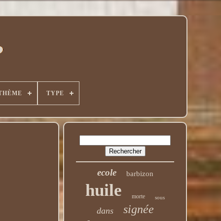
THÈME
TYPE
ecole
barbizon
huile
morte
sous
signée
dans