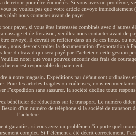
sera de retour pour être énumérés. Si vous avez un problème, ve
i vous ne voulez pas que votre article envoyé immédiatement 
ous plaît nous contacter avant de payer!
 pour payer, si vous êtes intéressés combinés avec d"autres é
 ramassage et de livraison, veuillez nous contacter avant de pa
 être envoyé, il devrait se refléter dans un de ces lieux, ou n
 ans , nous devrons traiter la documentation d"exportation à P
aleur du travail qui sera payé par l"acheteur, cette gestion pe
 Veuillez noter que vous pouvez encourir des frais de courtag
Lacheteur est responsable du paiement.
ndre à notre magasin. Expéditions par défaut sont ordinaires et
r. Pour les articles fragiles ou coûteuses, nous recomentamos
r l"expédition sans sassurer, la société décline toute responsa
vez bénéficier de réductions sur le transport. Le numéro dident
. Besoin d"un numéro de téléphone si la société de transport d
l"acheteur.
ment garantie , si vous avez un problème n"importe quel mom
ursement complet. Si l"élément a été décrit correctement, l"ac