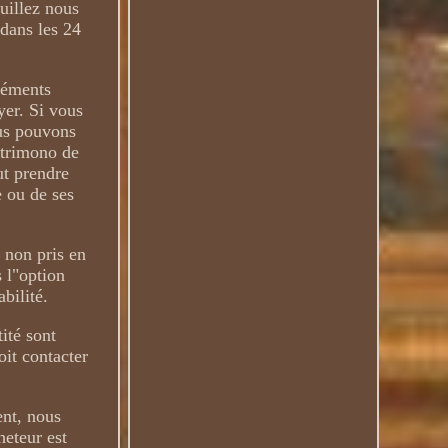
uillez nous
(dans les 24
léments
yer. Si vous
ous pouvons
atrimono de
ut prendre
e ou de ses
 non pris en
 l"option
bilité.
ité sont
oit contacter
ent, nous
heteur est