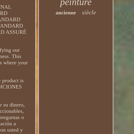
peinture
ONAL
siècle
ancienne
ARD
TANDARD
STANDARD
RD ASSURÉ
sfying our
ness. This
ess where your
e product is
ONDICIONES
 su dinero,
ccionables,
preguntas o
mación a
on usted y