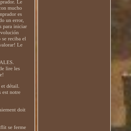
mprador. Le
, con mucho
omprador es
do un error,
 para iniciar
evolución
 se reciba el
valorar! Le
RALES.
lire les
e!
et détail.
 est notre
aiement doit
flit se ferme