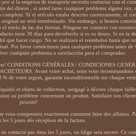
 por si la empresa de transporte necesita contactar con el co
ón del dinero , si usted tiene cualquier problema alguna vez
 completo. Si el artículo estaba descrito correctamente, el c
o original no será reembolsado. Sin embargo, si hemos cometi
 el envío de las dos formas. Póngase en contacto con nosotros
oducto tiene 30 días para devolverlo si es su deseo. Si en la d
rá que hacer cargo. No se realizara el reembolso hasta que no
inal. Por favor contáctenos para cualquier problema antes de 
er cualquier problema a satisfacción para el comprador.
 productos! CONDITIONS GÉNÉRALES / CONDICIONES GENE
EURS. Avant votre achat, nous vous recommandons de 
 % de votre argent, garantie inconditionnelle sur chaque vent
uités et objets de collection, sengagé à décrire chaque faille 
tion ou problème concernant un produit. Satisfaire nos clients
priorité!
 que vous compreniez exactement comment faire des affaires. P
s les 5 jours dès réception de la facture.
ne contacte pas dans les 5 jours, un litige sera ouvert. Ce con