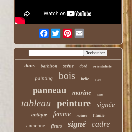
dans
scène
barbizon
doré
orientaliste
bois
painting
belle
avec
panneau
marine
sous
tableau
peinture
signée
femme
antique
l'huile
nature
signé
cadre
ancienne
fleurs