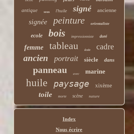
signé
ancienne
antique
l'huile
sous
peinture
signée
orientaliste
bois
ecole
doré
impressionniste
tableau
cadre
femme
école
ancien
portrait
siècle
dans
panneau
marine
avec
huile
paysage
xixème
toile
scène
nature
morte
Index
Nous écrire