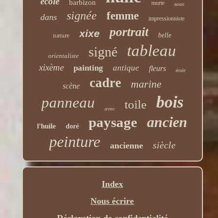
ecole
barbizon
morte
sous
signée
femme
dans
impressionniste
portrait
xixe
nature
belle
tableau
signé
orientaliste
xixème
painting
antique
fleurs
école
cadre
marine
scène
bois
panneau
toile
avec
ancien
paysage
l'huile
doré
peinture
siècle
ancienne
Index
Nous écrire
Déclaration de confidentialité