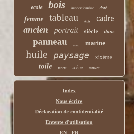
bois
ecole
doré
impressionniste
tableau
cadre
femme
école
ancien
portrait
siècle
dans
panneau
marine
avec
huile
paysage
xixème
toile
scène
nature
morte
Index
Nous écrire
Déclaration de confidentialité
Entente d'utilisation
EN
FR