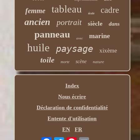
tableau
cadre
femme
école
ancien
portrait
siècle
dans
panneau
marine
avec
huile
paysage
xixème
toile
scène
nature
morte
Index
Nous écrire
Déclaration de confidentialité
Entente d'utilisation
EN
FR