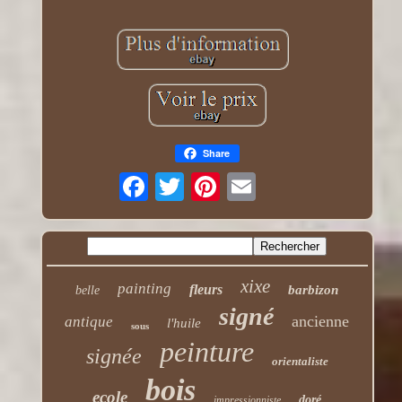
Share
xixe
painting
fleurs
barbizon
belle
signé
ancienne
antique
l'huile
sous
peinture
signée
orientaliste
bois
ecole
doré
impressionniste