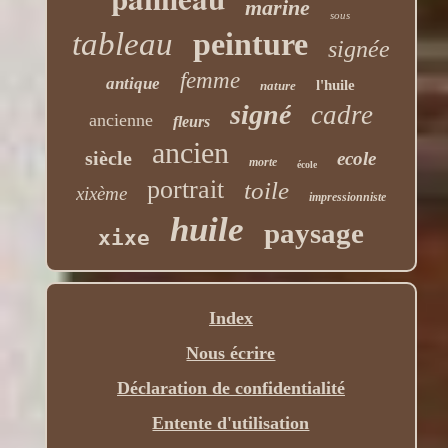
marine
sous
tableau
peinture
signée
femme
antique
l'huile
nature
signé
cadre
ancienne
fleurs
ancien
siècle
ecole
morte
école
portrait
toile
xixème
impressionniste
huile
paysage
xixe
Index
Nous écrire
Déclaration de confidentialité
Entente d'utilisation