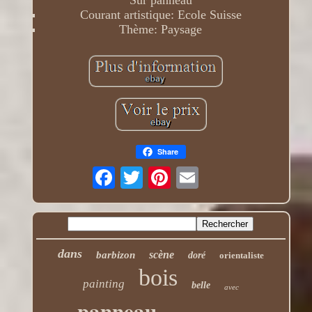
Courant artistique: Ecole Suisse
Thème: Paysage
Share
dans
scène
barbizon
doré
orientaliste
bois
painting
belle
avec
panneau