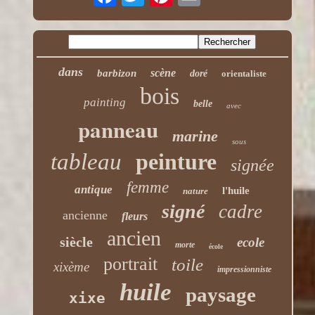
dans
scène
barbizon
doré
orientaliste
bois
painting
belle
avec
panneau
marine
sous
tableau
peinture
signée
femme
antique
l'huile
nature
signé
cadre
ancienne
fleurs
ancien
siècle
ecole
morte
école
portrait
toile
xixème
impressionniste
huile
paysage
xixe