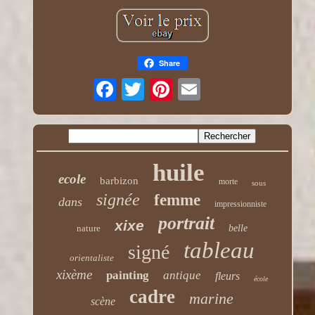
Share
huile
ecole
barbizon
morte
sous
signée
femme
dans
impressionniste
portrait
xixe
nature
belle
tableau
signé
orientaliste
xixème
painting
antique
fleurs
école
cadre
marine
scène