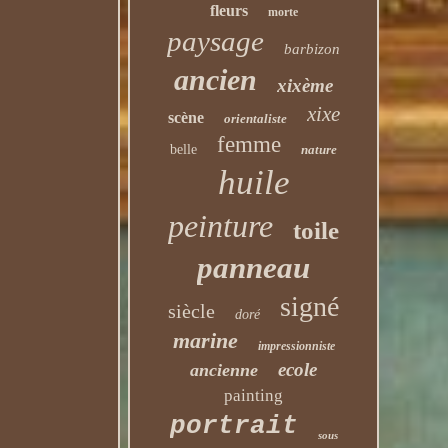
fleurs
morte
paysage
barbizon
ancien
xixème
xixe
scène
orientaliste
femme
belle
nature
huile
peinture
toile
panneau
signé
siècle
doré
marine
impressionniste
ecole
ancienne
painting
portrait
sous