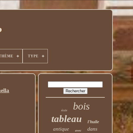
THÈME
TYPE
ella
bois
école
tableau
l'huile
dans
antique
avec