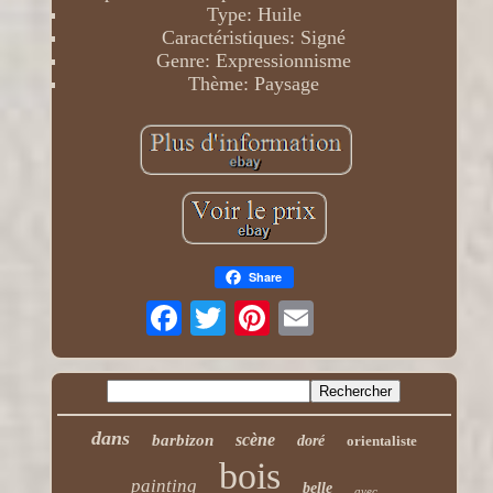
Type: Huile
Caractéristiques: Signé
Genre: Expressionnisme
Thème: Paysage
Share
dans
scène
barbizon
doré
orientaliste
bois
painting
belle
avec