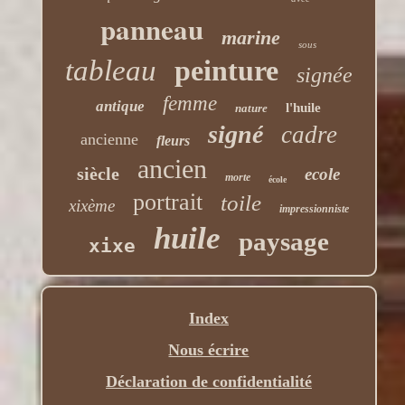
panneau
marine
sous
tableau
peinture
signée
femme
antique
l'huile
nature
signé
cadre
ancienne
fleurs
ancien
siècle
ecole
morte
école
portrait
toile
xixème
impressionniste
huile
paysage
xixe
Index
Nous écrire
Déclaration de confidentialité