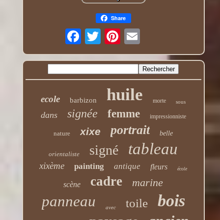
Share
huile
ecole
barbizon
morte
sous
signée
femme
dans
impressionniste
portrait
xixe
nature
belle
tableau
signé
orientaliste
xixème
painting
antique
fleurs
école
cadre
marine
scène
bois
panneau
toile
avec