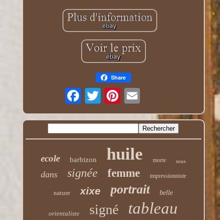
Share
huile
ecole
barbizon
morte
sous
signée
femme
dans
impressionniste
portrait
xixe
nature
belle
tableau
signé
orientaliste