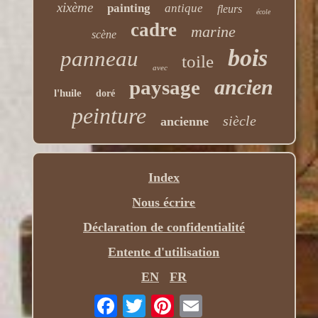
xixème
painting
antique
fleurs
école
cadre
marine
scène
bois
panneau
toile
avec
ancien
paysage
l'huile
doré
peinture
siècle
ancienne
Index
Nous écrire
Déclaration de confidentialité
Entente d'utilisation
EN
FR