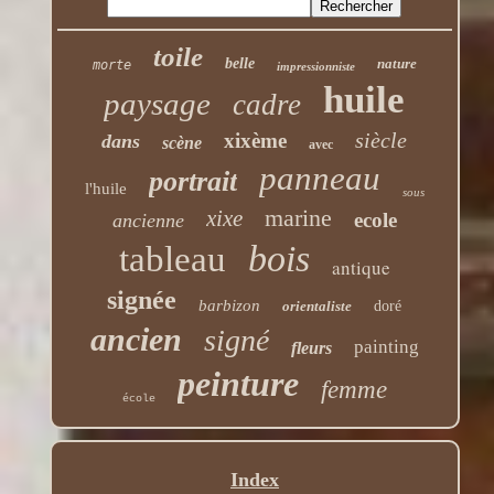
toile
belle
nature
morte
impressionniste
huile
paysage
cadre
siècle
xixème
dans
scène
avec
panneau
portrait
l'huile
sous
marine
xixe
ecole
ancienne
bois
tableau
antique
signée
barbizon
orientaliste
doré
ancien
signé
painting
fleurs
peinture
femme
école
Index