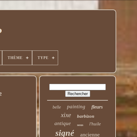
THÈME
TYPE
e
painting
fleurs
belle
xixe
barbizon
antique
l'huile
sous
signé
ancienne