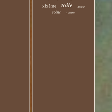
toile
xixème
morte
scène
nature