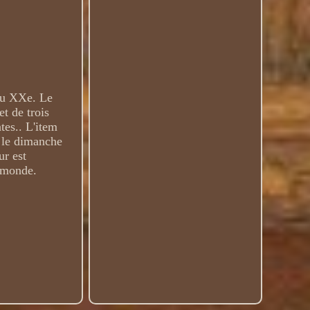
u XXe. Le
t de trois
tes.. L'item
 le dimanche
ur est
e monde.