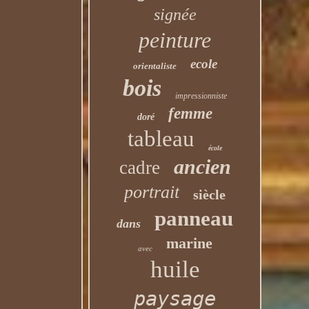
signée
peinture
ecole
orientaliste
bois
impressionniste
femme
doré
tableau
école
ancien
cadre
portrait
siècle
panneau
dans
marine
avec
huile
paysage