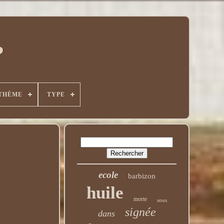
THÈME
TYPE
ecole
barbizon
huile
morte
sous
signée
dans