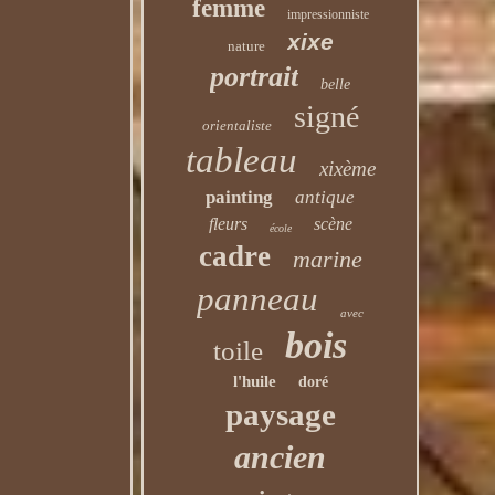
femme
impressionniste
xixe
nature
portrait
belle
signé
orientaliste
tableau
xixème
painting
antique
fleurs
scène
école
cadre
marine
panneau
avec
bois
toile
l'huile
doré
paysage
ancien