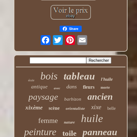
Share
bois
tableau
l'huile
école
dans
antique
fleurs
morte
avec
ancien
paysage
barbizon
xixe
xixème
scène
orientaliste
belle
huile
femme
nature
peinture
panneau
toile