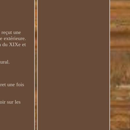
t reçut une
e extérieure.
in du XIXe et
ural.
ret une fois
ir sur les