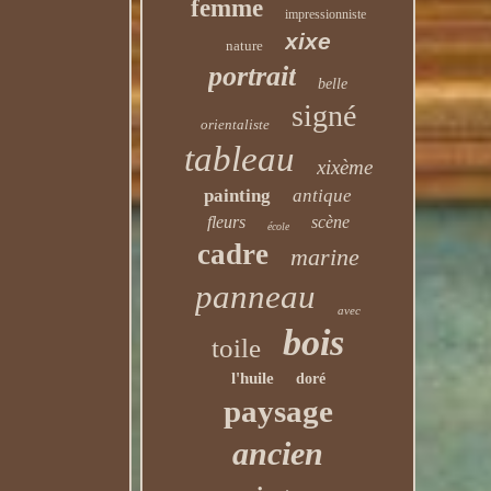
femme
impressionniste
xixe
nature
portrait
belle
signé
orientaliste
tableau
xixème
painting
antique
fleurs
scène
école
cadre
marine
panneau
avec
bois
toile
l'huile
doré
paysage
ancien