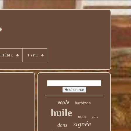
THÈME
TYPE
ecole
barbizon
huile
morte
sous
signée
dans