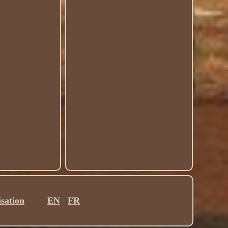
isation
EN
FR