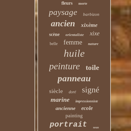
fleurs
morte
paysage
barbizon
ancien
xixème
xixe
scène
orientaliste
femme
belle
nature
huile
peinture
toile
panneau
signé
siècle
doré
marine
impressionniste
ecole
ancienne
painting
portrait
sous