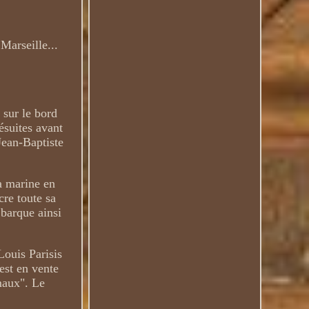
Marseille...
 sur le bord
jésuites avant
Jean-Baptiste
a marine en
cre toute sa
 barque ainsi
Louis Parisis
st en vente
émaux". Le