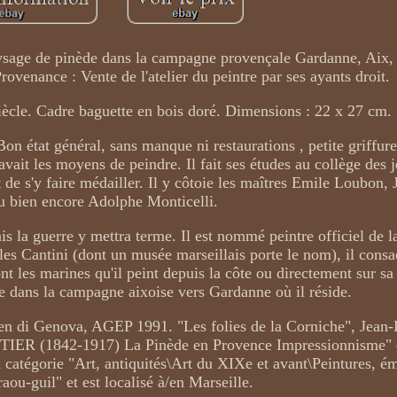
ysage de pinède dans la campagne provençale Gardanne, Aix, 
ovenance : Vente de l'atelier du peintre par ses ayants droit.
iècle. Cadre baguette en bois doré. Dimensions : 22 x 27 cm.
on état général, sans manque ni restaurations , petite griffure
avait les moyens de peindre. Il fait ses études au collège des 
 de s'y faire médailler. Il y côtoie les maîtres Emile Loubon, 
u bien encore Adolphe Monticelli.
s la guerre y mettra terme. Il est nommé peintre officiel de l
es Cantini (dont un musée marseillais porte le nom), il consa
nt les marines qu'il peint depuis la côte ou directement sur sa
e dans la campagne aixoise vers Gardanne où il réside.
en di Genova, AGEP 1991. "Les folies de la Corniche", Jean-
UTIER (1842-1917) La Pinède en Provence Impressionnisme" e
la catégorie "Art, antiquités\Art du XIXe et avant\Peintures, 
raou-guil" et est localisé à/en Marseille.