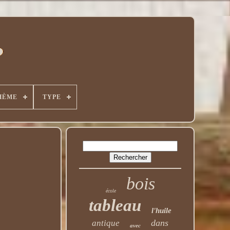
HÈME
TYPE
bois
école
tableau
l'huile
dans
antique
avec