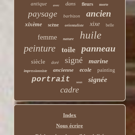
dans
antique
fleurs
morte
avec
ancien
paysage
barbizon
xixe
xixème
scène
orientaliste
belle
huile
femme
nature
peinture
panneau
toile
signé
marine
siècle
doré
ecole
ancienne
painting
impressionniste
portrait
signée
sous
cadre
Index
Nous écrire