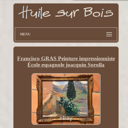
MENU
Francisco GRAS Peinture impressionniste
École espagnole joacquin Sorolla