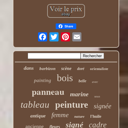
Share
dans
scène
barbizon
doré
orientaliste
bois
painting
belle
avec
panneau
marine
sous
tableau
peinture
signée
femme
antique
l'huile
nature
signé
cadre
ancienne
fleurs