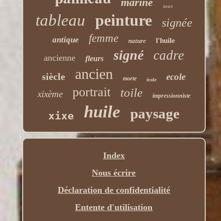
marine
sous
tableau
peinture
signée
femme
antique
l'huile
nature
signé
cadre
ancienne
fleurs
ancien
siècle
ecole
morte
école
portrait
toile
xixème
impressionniste
huile
paysage
xixe
Index
Nous écrire
Déclaration de confidentialité
Entente d'utilisation