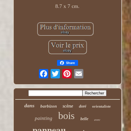
8.7 x 7 cm.
Share
dans
scène
barbizon
doré
orientaliste
bois
painting
belle
avec
panneau