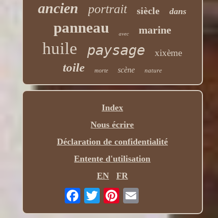
ancien
portrait
siècle
dans
panneau
marine
avec
huile
paysage
xixème
toile
scène
nature
morte
Index
Nous écrire
Déclaration de confidentialité
Entente d'utilisation
EN
FR