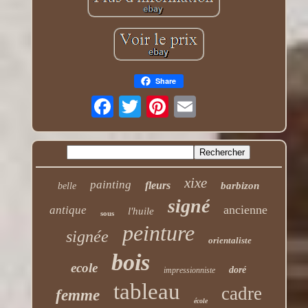
Share
xixe
painting
fleurs
barbizon
belle
signé
ancienne
antique
l'huile
sous
peinture
signée
orientaliste
bois
ecole
doré
impressionniste
tableau
cadre
femme
école