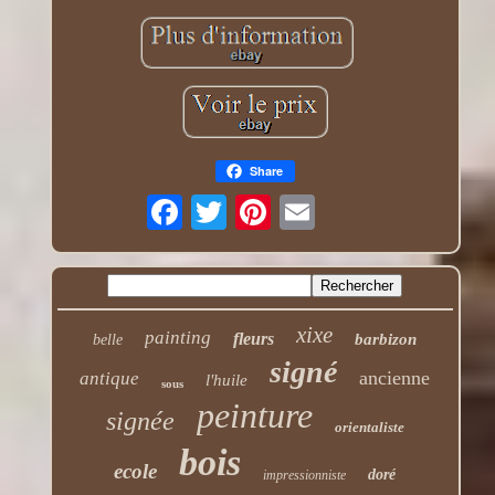
Share
xixe
painting
fleurs
barbizon
belle
signé
ancienne
antique
l'huile
sous
peinture
signée
orientaliste
bois
ecole
doré
impressionniste