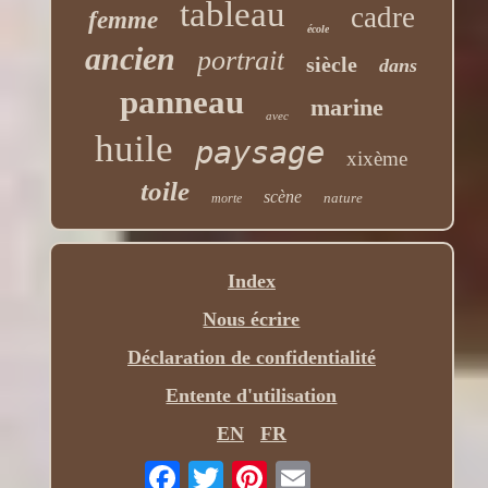
tableau
cadre
femme
école
ancien
portrait
siècle
dans
panneau
marine
avec
huile
paysage
xixème
toile
scène
nature
morte
Index
Nous écrire
Déclaration de confidentialité
Entente d'utilisation
EN
FR