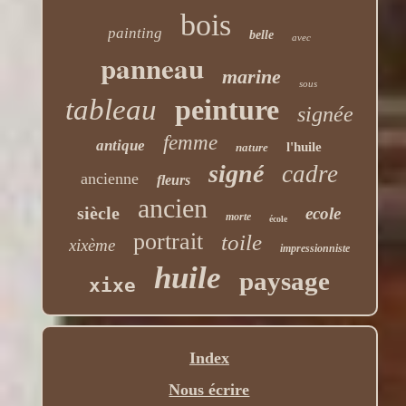
bois
painting
belle
avec
panneau
marine
sous
tableau
peinture
signée
femme
antique
l'huile
nature
signé
cadre
ancienne
fleurs
ancien
siècle
ecole
morte
école
portrait
toile
xixème
impressionniste
huile
paysage
xixe
Index
Nous écrire