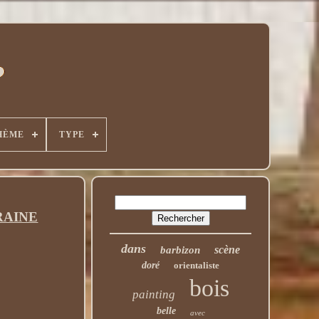
HÈME
TYPE
RAINE
dans
scène
barbizon
doré
orientaliste
bois
painting
belle
avec