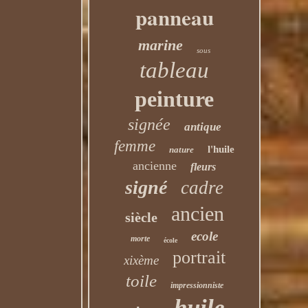
panneau
marine
sous
tableau
peinture
signée
antique
femme
l'huile
nature
ancienne
fleurs
signé
cadre
ancien
siècle
ecole
morte
école
portrait
xixème
toile
impressionniste
huile