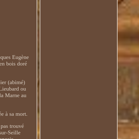
ques Eugène
en bois doré
pier (abimé)
 Lieubard ou
 la Marne au
ée à sa mort.
 pas trouvé
ur-Seille