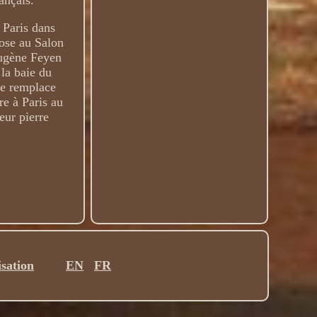
ançais.
 Paris dans
pose au Salon
Eugène Feyen
 la baie du
de remplace
e à Paris au
eur pierre
isation
EN
FR