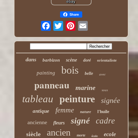
Share
dans
scène
barbizon
doré
orientaliste
bois
painting
belle
avec
panneau
marine
sous
tableau
peinture
signée
femme
antique
l'huile
nature
signé
cadre
ancienne
fleurs
ancien
siècle
ecole
morte
école