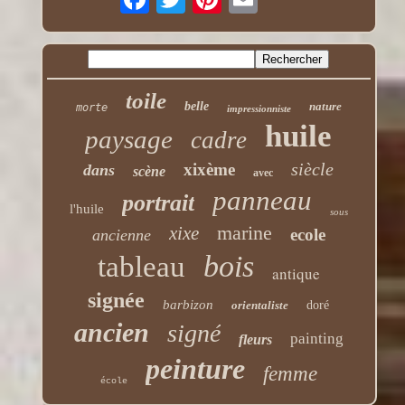
toile
belle
nature
morte
impressionniste
huile
paysage
cadre
siècle
xixème
dans
scène
avec
panneau
portrait
l'huile
sous
marine
xixe
ecole
ancienne
bois
tableau
antique
signée
barbizon
orientaliste
doré
ancien
signé
painting
fleurs
peinture
femme
école