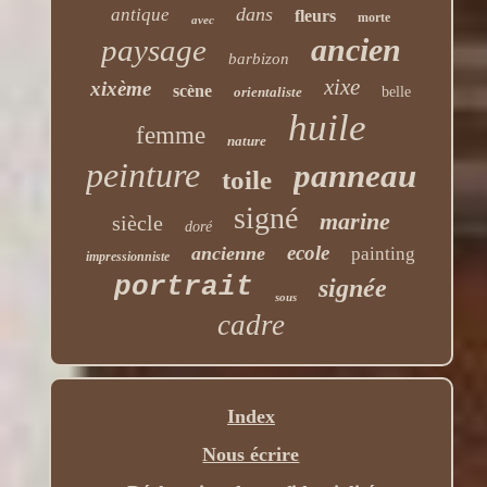
dans
antique
fleurs
morte
avec
ancien
paysage
barbizon
xixe
xixème
scène
orientaliste
belle
huile
femme
nature
peinture
panneau
toile
signé
marine
siècle
doré
ecole
ancienne
painting
impressionniste
portrait
signée
sous
cadre
Index
Nous écrire