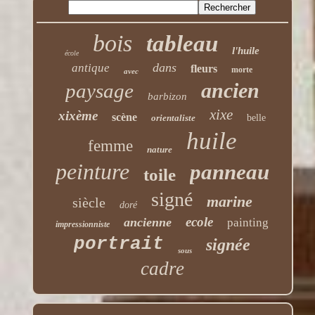
bois
tableau
l'huile
école
dans
antique
fleurs
morte
avec
ancien
paysage
barbizon
xixe
xixème
scène
orientaliste
belle
huile
femme
nature
peinture
panneau
toile
signé
marine
siècle
doré
ecole
ancienne
painting
impressionniste
portrait
signée
sous
cadre