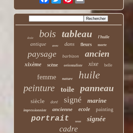
bois
tableau
l'huile
école
dans
antique
fleurs
morte
avec
ancien
paysage
barbizon
xixe
xixème
scène
orientaliste
belle
huile
femme
nature
peinture
panneau
toile
signé
marine
siècle
doré
ecole
ancienne
painting
impressionniste
portrait
signée
sous
cadre