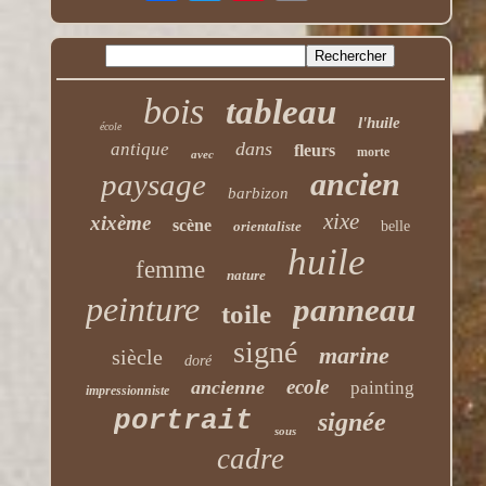
bois
tableau
l'huile
école
dans
antique
fleurs
morte
avec
ancien
paysage
barbizon
xixe
xixème
scène
orientaliste
belle
huile
femme
nature
peinture
panneau
toile
signé
marine
siècle
doré
ecole
ancienne
painting
impressionniste
portrait
signée
sous
cadre