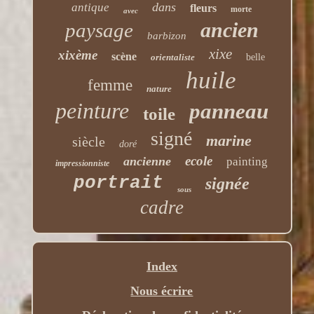
dans
antique
fleurs
morte
avec
ancien
paysage
barbizon
xixe
xixème
scène
orientaliste
belle
huile
femme
nature
peinture
panneau
toile
signé
marine
siècle
doré
ecole
ancienne
painting
impressionniste
portrait
signée
sous
cadre
Index
Nous écrire