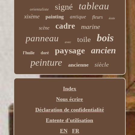
tableau
signé
orientaliste
xixème
painting
antique
fleurs
école
cadre
marine
scène
bois
panneau
toile
avec
ancien
paysage
l'huile
doré
peinture
siècle
ancienne
Index
Nous écrire
Déclaration de confidentialité
Entente d'utilisation
EN
FR