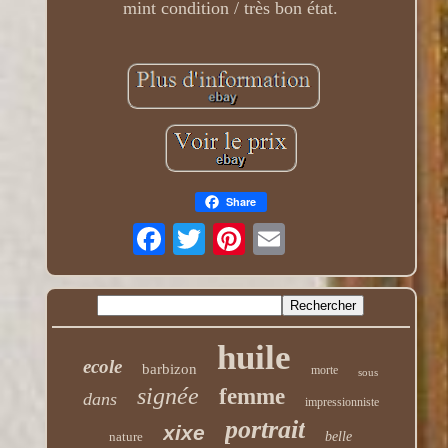
mint condition / très bon état.
Share
huile
ecole
barbizon
morte
sous
signée
femme
dans
impressionniste
portrait
xixe
nature
belle