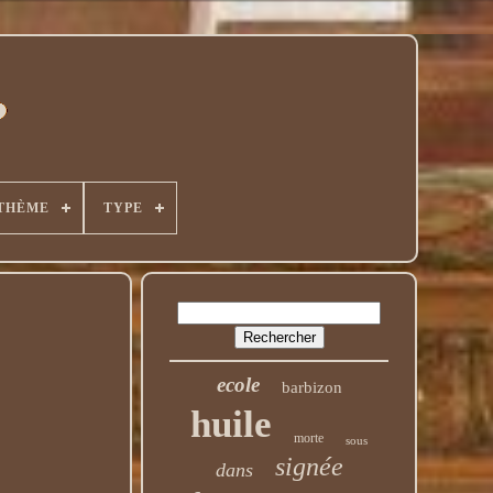
THÈME
TYPE
ecole
barbizon
huile
morte
sous
signée
dans