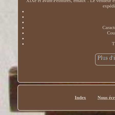
XIXe et avant\Peintures, émaux". Le vendeur est
expédi
Caract
Cour
T
Index
Nous écr