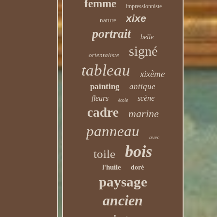
femme
impressionniste
xixe
nature
portrait
belle
signé
orientaliste
tableau
xixème
painting
antique
fleurs
scène
école
cadre
marine
panneau
avec
bois
toile
l'huile
doré
paysage
ancien