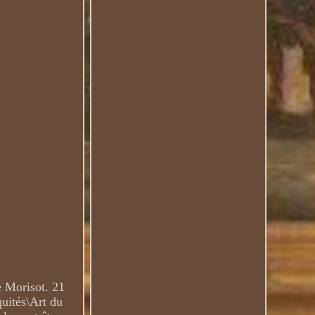
e Morisot. 21
quités\Art du