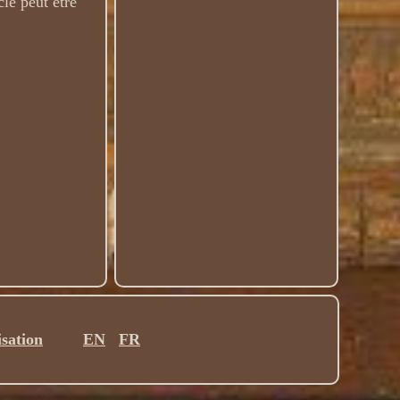
le peut être
isation
EN
FR