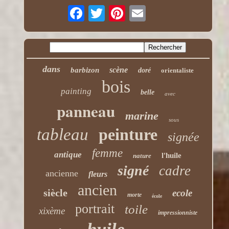
dans
scène
barbizon
doré
orientaliste
bois
painting
belle
avec
panneau
marine
sous
tableau
peinture
signée
femme
antique
l'huile
nature
signé
cadre
ancienne
fleurs
ancien
siècle
ecole
morte
école
portrait
toile
xixème
impressionniste