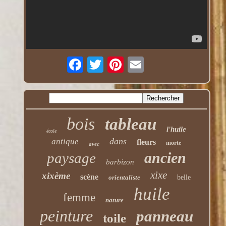
bois
tableau
l'huile
école
dans
antique
fleurs
morte
avec
ancien
paysage
barbizon
xixe
xixème
scène
orientaliste
belle
huile
femme
nature
peinture
panneau
toile