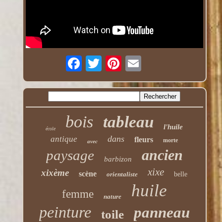
bois
tableau
l'huile
école
dans
antique
fleurs
morte
avec
ancien
paysage
barbizon
xixe
xixème
scène
orientaliste
belle
huile
femme
nature
peinture
panneau
toile