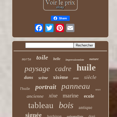
Share
toile
belle
nature
morte
impressionniste
huile
paysage
cadre
siècle
xixème
dans
scène
avec
panneau
portrait
l'huile
sous
marine
xixe
ecole
ancienne
bois
tableau
antique
signée
barbizon
orientaliste
doré