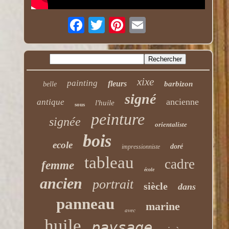
xixe
painting
fleurs
barbizon
belle
signé
ancienne
antique
l'huile
sous
peinture
signée
orientaliste
bois
ecole
doré
impressionniste
tableau
cadre
femme
école
ancien
portrait
siècle
dans
panneau
marine
avec
huile
paysage