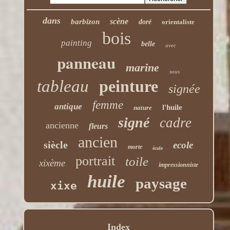
dans
scène
barbizon
doré
orientaliste
bois
painting
belle
avec
panneau
marine
sous
tableau
peinture
signée
femme
antique
l'huile
nature
signé
cadre
ancienne
fleurs
ancien
siècle
ecole
morte
école
portrait
toile
xixème
impressionniste
huile
paysage
xixe
Index