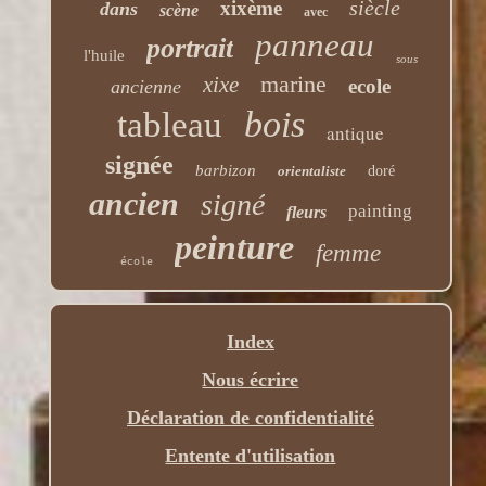
siècle
xixème
dans
scène
avec
panneau
portrait
l'huile
sous
marine
xixe
ecole
ancienne
bois
tableau
antique
signée
barbizon
orientaliste
doré
ancien
signé
painting
fleurs
peinture
femme
école
Index
Nous écrire
Déclaration de confidentialité
Entente d'utilisation