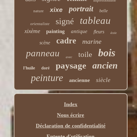
impressionniste
portrait
xixe
nature
belle
tableau
signé
orientaliste
xixème
painting
antique
fleurs
école
cadre
marine
scène
bois
panneau
toile
avec
ancien
paysage
l'huile
doré
peinture
siècle
ancienne
Index
Nous écrire
Déclaration de confidentialité
Entente d'utilisation