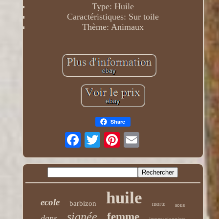
Type: Huile
Caractéristiques: Sur toile
Thème: Animaux
Share
huile
ecole
barbizon
morte
sous
signée
femme
dans