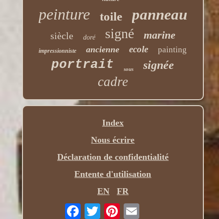
peinture
panneau
toile
signé
marine
siècle
doré
ecole
ancienne
painting
impressionniste
portrait
signée
sous
cadre
Index
Nous écrire
Déclaration de confidentialité
Entente d'utilisation
EN
FR