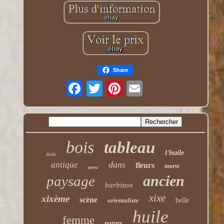
Share
bois
tableau
l'huile
école
dans
antique
fleurs
morte
avec
ancien
paysage
barbizon
xixe
xixème
scène
orientaliste
belle
huile
femme
nature