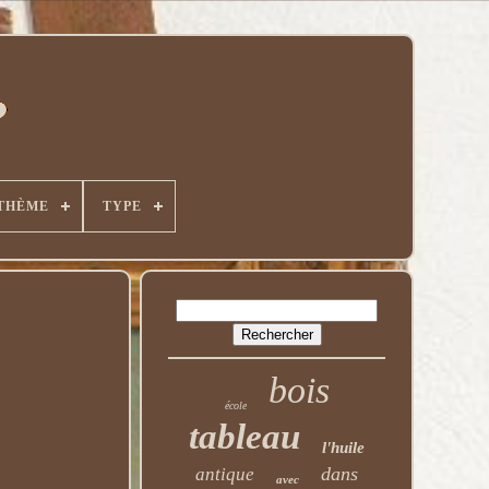
THÈME
TYPE
bois
école
tableau
l'huile
dans
antique
avec