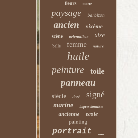
fleurs
morte
paysage
barbizon
ancien
xixème
xixe
scène
orientaliste
femme
belle
nature
huile
peinture
toile
panneau
signé
siècle
doré
marine
impressionniste
ecole
ancienne
painting
portrait
sous