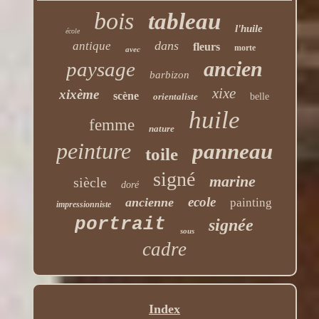
bois
tableau
l'huile
école
dans
antique
fleurs
morte
avec
ancien
paysage
barbizon
xixe
xixème
scène
orientaliste
belle
huile
femme
nature
peinture
panneau
toile
signé
marine
siècle
doré
ecole
ancienne
painting
impressionniste
portrait
signée
sous
cadre
Index