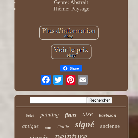
Genre: Abstrait
Thème: Paysage
Share
xixe
painting
fleurs
barbizon
belle
signé
ancienne
antique
l'huile
sous
peinture