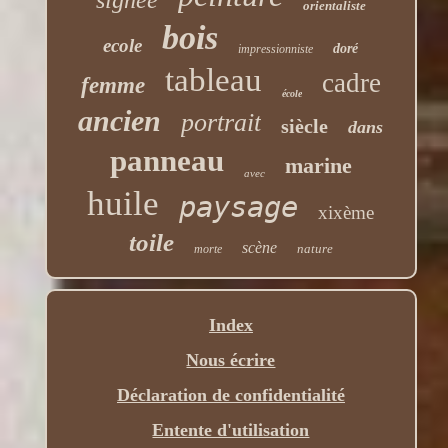
signée
orientaliste
bois
ecole
doré
impressionniste
tableau
cadre
femme
école
ancien
portrait
siècle
dans
panneau
marine
avec
huile
paysage
xixème
toile
scène
nature
morte
Index
Nous écrire
Déclaration de confidentialité
Entente d'utilisation