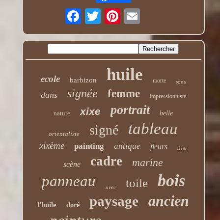
huile
ecole
barbizon
morte
sous
signée
femme
dans
impressionniste
portrait
xixe
nature
belle
tableau
signé
orientaliste
xixème
painting
antique
fleurs
école
cadre
marine
scène
bois
panneau
toile
avec
ancien
paysage
l'huile
doré