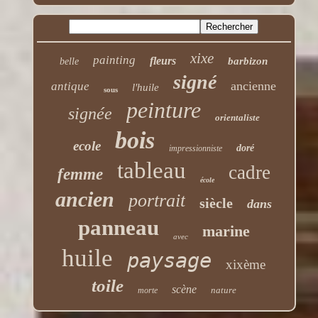
xixe
painting
fleurs
barbizon
belle
signé
ancienne
antique
l'huile
sous
peinture
signée
orientaliste
bois
ecole
doré
impressionniste
tableau
cadre
femme
école
ancien
portrait
siècle
dans
panneau
marine
avec
huile
paysage
xixème
toile
scène
nature
morte